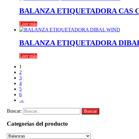
BALANZA ETIQUETADORA CAS C
Leer más
BALANZA ETIQUETADORA DIBA
Leer más
1
2
3
4
5
6
→
Buscar:
Buscar
Categorías del producto