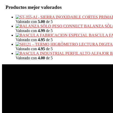
Productos mejor valorados
Valorado con
5.00
de 5
BALANZA SÓL
Valorado con
4.99
de 5
BASCULA F
Valorado con
4.95
de 5
Valorado con
4.95
de 5
B
Valorado con
4.00
de 5
SEDE RICAURTE
PBX+ (601) 3750302
C+ (57) 311 801 7588 – 322 799 8098
Av Calle 13 # 27-71
PUNTO DE FABRICA PENSILVANIA