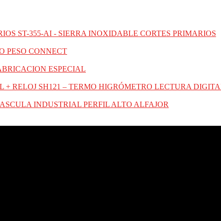
ST-355-AI - SIERRA INOXIDABLE CORTES PRIMARIOS
O PESO CONNECT
ABRICACION ESPECIAL
SH121 – TERMO HIGRÓMETRO LECTURA DIGITAL
ASCULA INDUSTRIAL PERFIL ALTO ALFAJOR