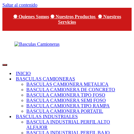
Saltar al contenido
⚈ Quienes Somos
⚈ Nuestros Productos
⚈ Nuestros
Servicios
Basculas
SEPI
Camioneras
Sistemas
INICIO
Eléctricos
BASCULAS CAMIONERAS
y
BASCULAS CAMIONERA METALICA
de
BASCULA CAMIONERA DE CONCRETO
Pesaje
BASCULA CAMIONERA TIPO FOSO
BASCULA CAMIONERA SEMI FOSO
BASCULA CAMIONERA TIPO RAMPA
BASCULA CAMIONERA PORTATIL
BASCULAS INDUSTRIALES
BASCULA INDUSTRIAL PERFIL ALTO
ALFAJOR
BASCULA INDUSTRIAL PERFIL BAJO