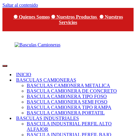
Saltar al contenido
⚈ Quienes Somos
⚈ Nuestros Productos
⚈ Nuestros
Servicios
Basculas
SEPI
Camioneras
Sistemas
INICIO
Eléctricos
BASCULAS CAMIONERAS
y
BASCULAS CAMIONERA METALICA
de
BASCULA CAMIONERA DE CONCRETO
Pesaje
BASCULA CAMIONERA TIPO FOSO
BASCULA CAMIONERA SEMI FOSO
BASCULA CAMIONERA TIPO RAMPA
BASCULA CAMIONERA PORTATIL
BASCULAS INDUSTRIALES
BASCULA INDUSTRIAL PERFIL ALTO
ALFAJOR
BASCULA INDUSTRIAL PERFIL BAJO