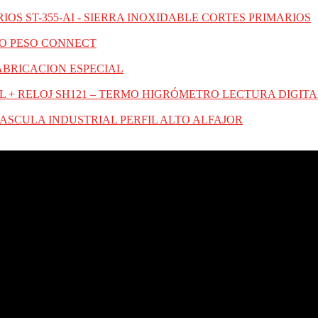
ST-355-AI - SIERRA INOXIDABLE CORTES PRIMARIOS
O PESO CONNECT
ABRICACION ESPECIAL
SH121 – TERMO HIGRÓMETRO LECTURA DIGITAL
ASCULA INDUSTRIAL PERFIL ALTO ALFAJOR