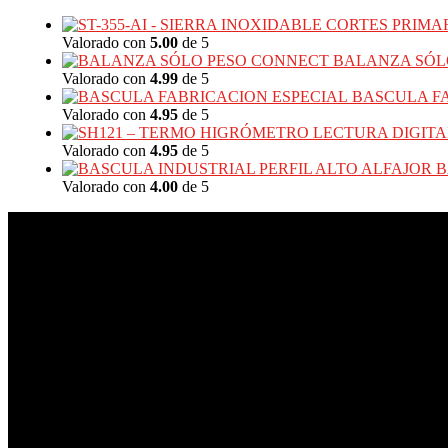
Valorado con
5.00
de 5
BALANZA SÓL
Valorado con
4.99
de 5
BASCULA F
Valorado con
4.95
de 5
Valorado con
4.95
de 5
B
Valorado con
4.00
de 5
SEDE RICAURTE
PBX+ (601) 3750302
C+ (57) 311 801 7588 – 322 799 8098
Av Calle 13 # 27-71
PUNTO DE FABRICA PENSILVANIA
Av Calle 6ta #31-40