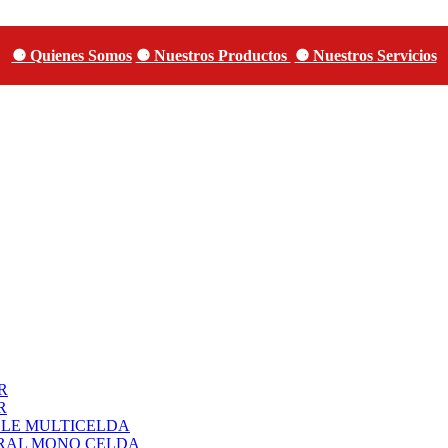
⚈ Quienes Somos
⚈ Nuestros Productos
⚈ Nuestros Servicios
R
R
BLE MULTICELDA
URAL MONO CELDA