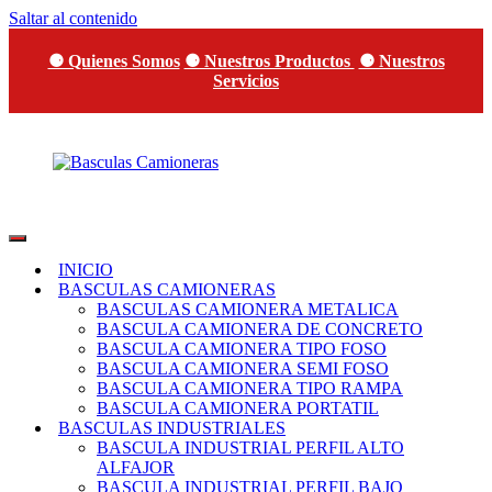
Saltar al contenido
⚈ Quienes Somos
⚈ Nuestros Productos
⚈ Nuestros
Servicios
Basculas
SEPI
Camioneras
Sistemas
INICIO
Eléctricos
BASCULAS CAMIONERAS
y
BASCULAS CAMIONERA METALICA
de
BASCULA CAMIONERA DE CONCRETO
Pesaje
BASCULA CAMIONERA TIPO FOSO
BASCULA CAMIONERA SEMI FOSO
BASCULA CAMIONERA TIPO RAMPA
BASCULA CAMIONERA PORTATIL
BASCULAS INDUSTRIALES
BASCULA INDUSTRIAL PERFIL ALTO
ALFAJOR
BASCULA INDUSTRIAL PERFIL BAJO